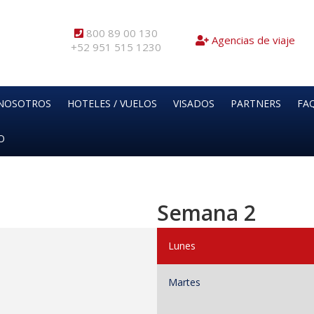
800 89 00 130
Agencias de viaje
+52 951 515 1230
NOSOTROS
HOTELES / VUELOS
VISADOS
PARTNERS
FAQ
O
Semana 2
Lunes
Martes