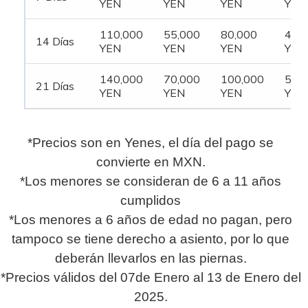
YEN
YEN
YEN
YEN
110,000
55,000
80,000
40,
14 Días
YEN
YEN
YEN
YEN
140,000
70,000
100,000
50,
21 Días
YEN
YEN
YEN
YEN
*Precios son en Yenes, el día del pago se
convierte en MXN.
*Los menores se consideran de 6 a 11 años
cumplidos
*Los menores a 6 años de edad no pagan, pero
tampoco se tiene derecho a asiento, por lo que
deberán llevarlos en las piernas.
*Precios válidos del 07de Enero al 13 de Enero del
2025.