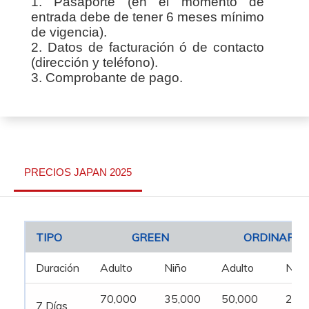
1. Pasaporte (en el momento de
entrada debe de tener 6 meses mínimo
de vigencia).
2. Datos de facturación ó de contacto
(dirección y teléfono).
3. Comprobante de pago.
PRECIOS JAPAN 2025
TIPO
GREEN
ORDINARY
Duración
Adulto
Niño
Adulto
Niño
70,000
35,000
50,000
25,
7 Días