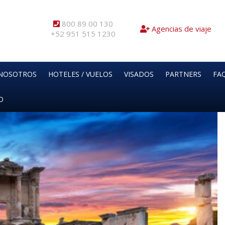
800 89 00 130
Agencias de viaje
+52 951 515 1230
NOSOTROS
HOTELES / VUELOS
VISADOS
PARTNERS
FAQ
O