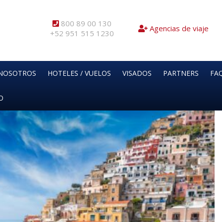
800 89 00 130
Agencias de viaje
+52 951 515 1230
NOSOTROS
HOTELES / VUELOS
VISADOS
PARTNERS
FAQ
O