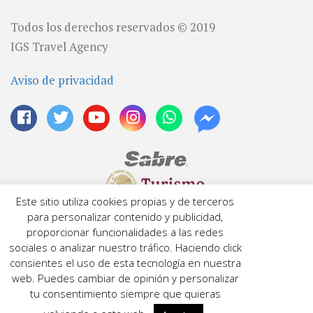
Todos los derechos reservados © 2019
IGS Travel Agency
Aviso de privacidad
Este sitio utiliza cookies propias y de terceros
Licencia: 04200670149
para personalizar contenido y publicidad,
Número de RNT: 042006701e06f
proporcionar funcionalidades a las redes
sociales o analizar nuestro tráfico. Haciendo click
consientes el uso de esta tecnología en nuestra
SAT ID CIF 15010657730
web. Puedes cambiar de opinión y personalizar
RECIBA ANTES QUE NADIE PROMOCIONES Y
tu consentimiento siempre que quieras
DESCUENTOS