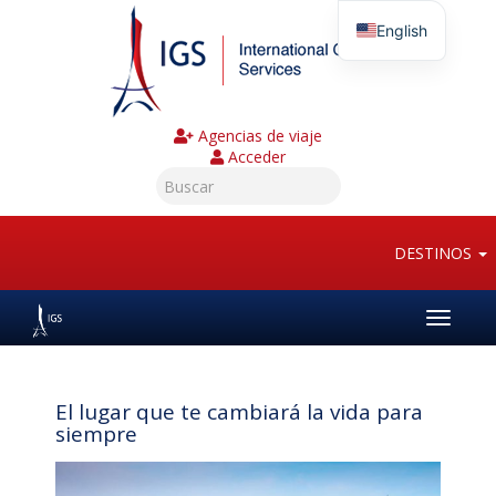
English
Agencias de viaje
Acceder
DESTINOS
Toggle
navigat
El lugar que te cambiará la vida para
siempre