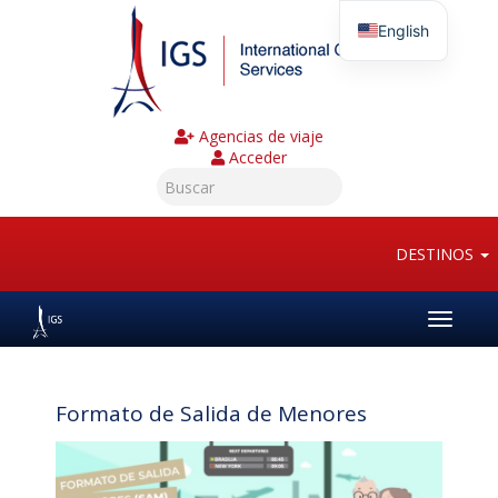
English
Agencias de viaje
Acceder
DESTINOS
Toggle
navigat
Formato de Salida de Menores