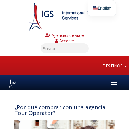
English
Agencias de viaje
Acceder
DESTINOS
Toggle
navigat
¿Por qué comprar con una agencia
Tour Operator?