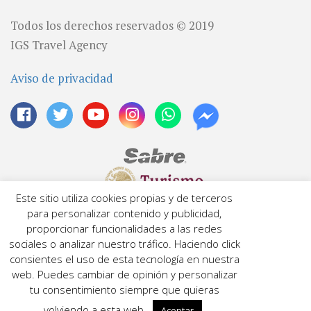
Todos los derechos reservados © 2019
IGS Travel Agency
Aviso de privacidad
Este sitio utiliza cookies propias y de terceros
Licencia: 04200670149
para personalizar contenido y publicidad,
Número de RNT: 042006701e06f
proporcionar funcionalidades a las redes
sociales o analizar nuestro tráfico. Haciendo click
consientes el uso de esta tecnología en nuestra
SAT ID CIF 15010657730
web. Puedes cambiar de opinión y personalizar
RECIBA ANTES QUE NADIE PROMOCIONES Y
tu consentimiento siempre que quieras
DESCUENTOS
volviendo a esta web.
Aceptar