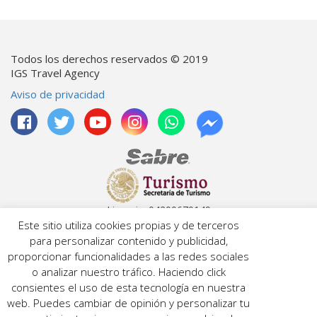
Todos los derechos reservados © 2019
IGS Travel Agency
Aviso de privacidad
Licencia: 04200670149
Número de RNT: 042006701e06f
Este sitio utiliza cookies propias y de terceros
para personalizar contenido y publicidad,
proporcionar funcionalidades a las redes sociales
o analizar nuestro tráfico. Haciendo click
SAT ID CIF 15010657730
RECIBA ANTES QUE NADIE PROMOCIONES Y
consientes el uso de esta tecnología en nuestra
DESCUENTOS
web. Puedes cambiar de opinión y personalizar tu