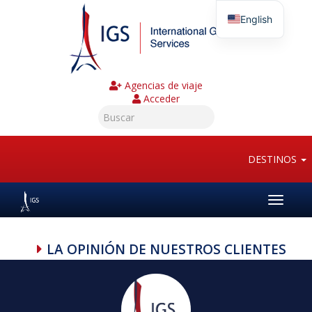
English
Agencias de viaje
Acceder
DESTINOS
Toggle
navigat
LA OPINIÓN DE NUESTROS CLIENTES