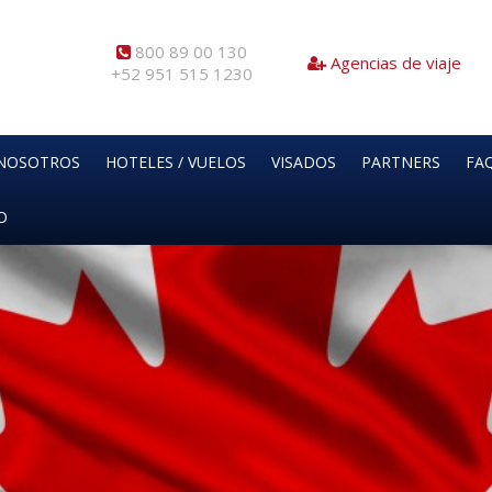
800 89 00 130
Agencias de viaje
+52 951 515 1230
NOSOTROS
HOTELES / VUELOS
VISADOS
PARTNERS
FAQ
O