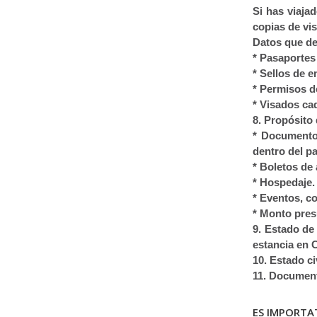
Si has viaja
copias de vi
Datos que de
* Pasaportes 
* Sellos de e
* Permisos de
* Visados ca
8. ⁠Propósito
* Documentos
dentro del pai
* Boletos de 
* Hospedaje.
* Eventos, c
* Monto pres
9. ⁠Estado d
estancia en C
10. ⁠Estado c
11. ⁠Documen
ES IMPORTA