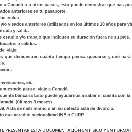
do a Canadá o a otros países, esto puede demostrar que has po
sados anteriores en tu pasaporte.
be incluir:
y/o visados anteriores (utilizados en los últimos 10 años para via
ntrada y salida.
 estudio y/o trabajo que indiquen su duración fuera de su país.
ducados o válidos.
 del viaje:
 que demuestren cuánto tiempo piensa quedarse y qué hará en
́s.
avión.
onvenciones, etc.
upuestado para el viaje a Canadá.
e cuenta bancaria Esto puede ayudarnos a saber si cuenta con la
anadá. (últimos 3 meses)
ivil. Acta de matrimonio o en su defecto acta de divorcio.
to que acredite nacionalidad INE o CURP.
TE PRESENTAR ESTA DOCUMENTACIÓN EN FÍSICO Y EN FORMA