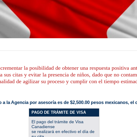
 incrementar la posibilidad de obtener una respuesta positiva a
a sus citas y evitar la presencia de niños, dado que no contam
nalidad de agilizar su proceso y cumplir con el tiempo estima
o a la Agencia por asesoría es de $2,500.00 pesos mexicanos, el 
PAGO DE TRÁMITE DE VISA
El pago del trámite de Visa
Canadiense
se realizará en efectivo el día de
su cita