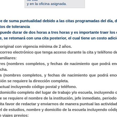
y en la oficina asignada.
re de suma puntualidad debido a las citas programadas del día, d
tos de tolerancia
 puede durar de dos horas a tres horas y es importante traer los
, se retomará con una cita posterior, el cual tiene un costo adi
original con vigencia mínima de 2 años.
correo electrónico que tenga acceso durante la cita y teléfono d
amiliares:
res (nombres completos, y fechas de nacimiento que podrá enc
echa.
os (nombres completos, y fechas de nacimiento que podrá enco
ón se requiere la dirección completa.
actual incluyendo código postal y teléfono.
domicilio completo del lugar de trabajo y/o escuela, incluyendo c
 se requiere el nombre de la institución, jefe inmediato, periodo
ita favor de redactar y enviarnos de manera puntual las activida
vel de estudios, nombre y domicilio de la escuela incluyendo códi
de viajes previos: