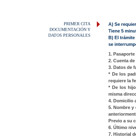
PRIMER CITA
A) Se requie
DOCUMENTACIÓN Y
Tiene 5 minu
DATOS PERSONALES
B) El trámite
se interrumpe
1. Pasaporte 
2. Cuenta de 
3. Datos de f
* De los pad
requiere la f
* De los hij
misma direcci
4. Domicilio 
5. Nombre y 
anteriormente
Previo a su c
6. Último ni
7. Historial 