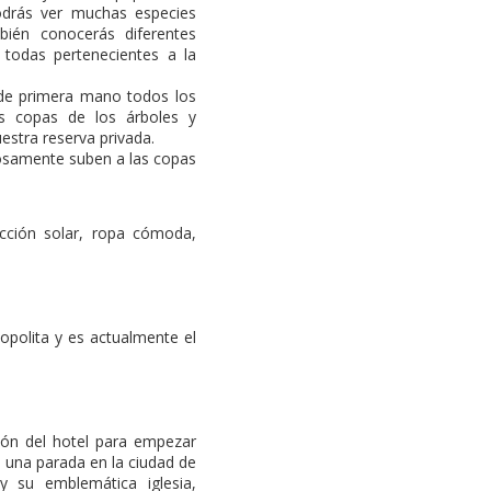
odrás ver muchas especies
bién conocerás diferentes
s todas pertenecientes a la
r de primera mano todos los
s copas de los árboles y
uestra reserva privada.
ilosamente suben a las copas
ección solar, ropa cómoda,
opolita y es actualmente el
ión del hotel para empezar
s una parada en la ciudad de
 su emblemática iglesia,