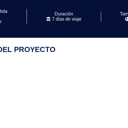
lida
Duración
Tam
7 días de viaje
o
Todo el año
DEL PROYECTO