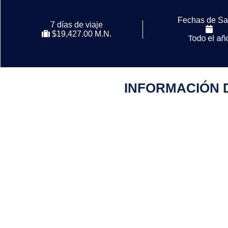
Fechas de Sa
7 días de viaje
$19,427.00 M.N.
Todo el año
Todo el añ
INFORMACIÓN 