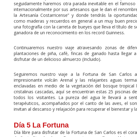
seguidamente haremos otra parada inevitable en el famoso 
internacionalmente por sus artesanos que le dan el renombr
la Artesanía Costarricense” y donde tendrás la oportunidad
como maderas y recuerdos en general a un muy buen preci
una fotografía con la carreta de bueyes que lleva el título de
ganadora de un reconocimiento en los record Guinness.
Continuaremos nuestro viaje atravesando zonas de difere
plantaciones de piña, café, fincas de ganado hasta llegar a
disfrutar de un delicioso almuerzo (Incluido).
Seguiremos nuestro viaje a la Fortuna de San Carlos a 
impresionante volcán Arenal y las relajantes aguas term
enclavadas en medio de la vegetación del bosque tropical
cristalinas cascadas, aquí se encuentran estas 25 piscinas d
todos los visitantes. La pureza del agua le llevará a se
terapéuticos, acompañados por el canto de las aves, el son
invitan al descanso y relajación para recuperar el bienestar y la
Día 5 La Fortuna
Día libre para disfrutar de la Fortuna de San Carlos es el co