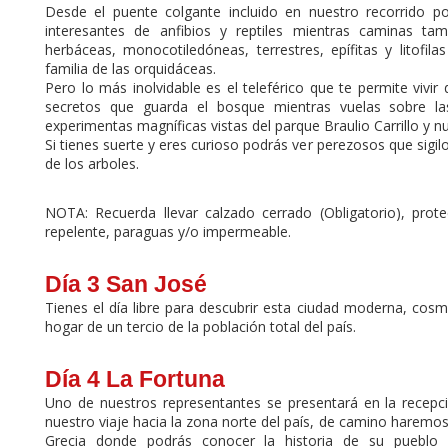
Desde el puente colgante incluido en nuestro recorrido p
interesantes de anfibios y reptiles mientras caminas tam
herbáceas, monocotiledóneas, terrestres, epífitas y litofila
familia de las orquidáceas.
Pero lo más inolvidable es el teleférico que te permite vivi
secretos que guarda el bosque mientras vuelas sobre la
experimentas magníficas vistas del parque Braulio Carrillo y n
Si tienes suerte y eres curioso podrás ver perezosos que sig
de los arboles.
NOTA: Recuerda llevar calzado cerrado (Obligatorio), prot
repelente, paraguas y/o impermeable.
Día 3 San José
Tienes el día libre para descubrir esta ciudad moderna, cosm
hogar de un tercio de la población total del país.
Día 4 La Fortuna
Uno de nuestros representantes se presentará en la recepc
nuestro viaje hacia la zona norte del país, de camino haremo
Grecia donde podrás conocer la historia de su pueblo y