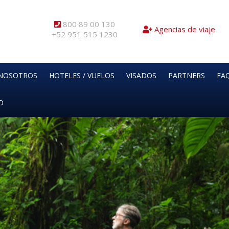
800 89 00 130
Agencias de viaje
+52 951 515 1230
NOSOTROS
HOTELES / VUELOS
VISADOS
PARTNERS
FAQ
O